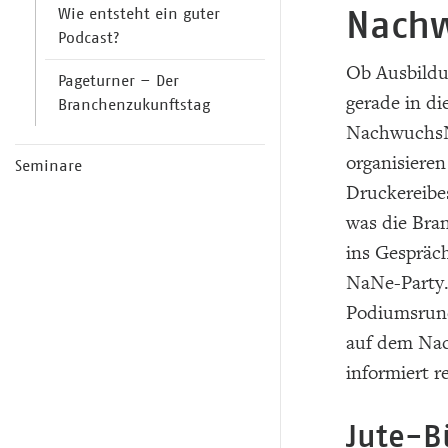
Nach
Wie entsteht ein guter
Podcast?
Ob Ausbildu
Pageturner ­­­­– Der
gerade in di
Branchenzukunftstag
NachwuchsNe
organisiere
Seminare
Druckereibe
was die Bra
ins Gespräc
NaNe-Party.
Podiumsrund
auf dem Nac
informiert 
Jute-B