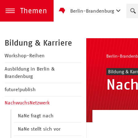
Themen
Berlin-Brandenburg
zum Inhalt springen
Menü öffnen
Bildung & Karriere
Workshop-Reihen
Berlin-Brandenb
Ausbildung in Berlin &
Bildung & Karr
Brandenburg
Nac
future!publish
NachwuchsNetzwerk
NaNe fragt nach
NaNe stellt sich vor