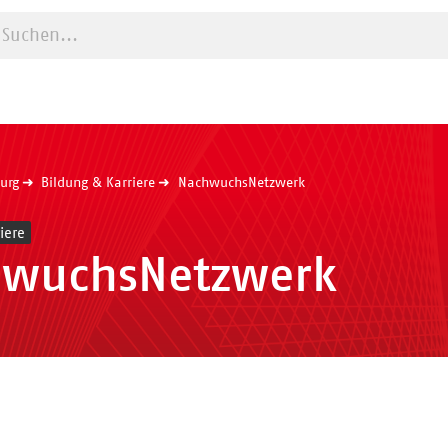
Suche starten
urg
Bildung & Karriere
NachwuchsNetzwerk
iere
hwuchsNetzwerk