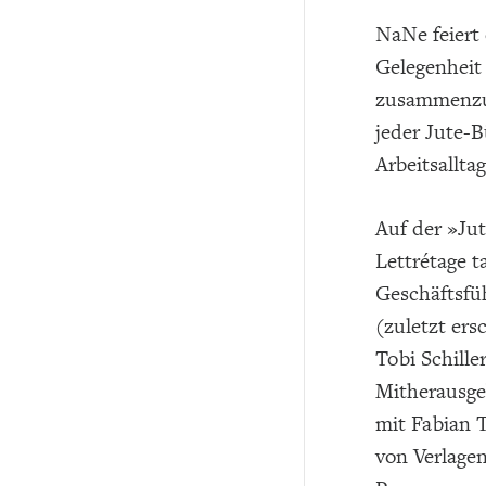
NaNe feiert 
Gelegenheit
zusammenzus
jeder Jute-B
Arbeitsallta
Auf der »Ju
Lettrétage t
Geschäftsfü
(zuletzt er
Tobi Schille
Mitherausge
mit Fabian 
von Verlage