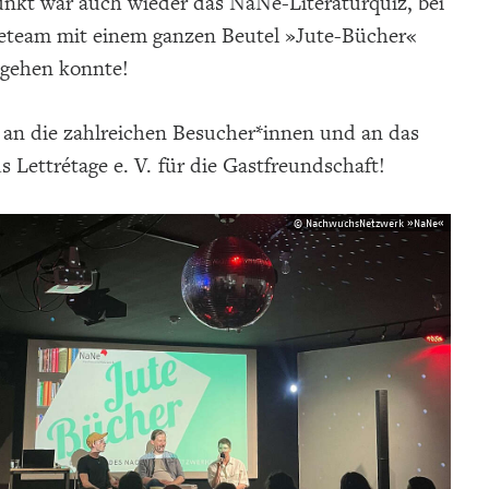
kt war auch wieder das NaNe-Literaturquiz, bei
eteam mit einem ganzen Beutel »Jute-Bücher«
gehen konnte!
 an die zahlreichen Besucher*innen und an das
s Lettrétage e. V. für die Gastfreundschaft!
© NachwuchsNetzwerk »NaNe«