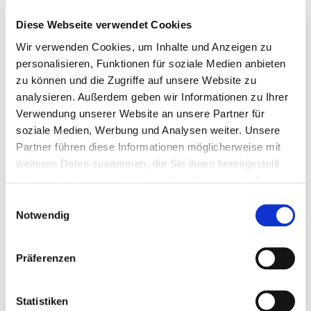
Diese Webseite verwendet Cookies
© Max Zerrahn
Wir verwenden Cookies, um Inhalte und Anzeigen zu
personalisieren, Funktionen für soziale Medien anbieten
zu können und die Zugriffe auf unsere Website zu
analysieren. Außerdem geben wir Informationen zu Ihrer
Verwendung unserer Website an unsere Partner für
Eine Branche, viele Gesichter
soziale Medien, Werbung und Analysen weiter. Unsere
Video: Was Verlage und Buchhandlungen
Partner führen diese Informationen möglicherweise mit
leisten
weiteren Daten zusammen, die Sie ihnen bereitgestellt
haben oder die sie im Rahmen Ihrer Nutzung der Dienste
gesammelt haben.
Einwilligungsauswahl
Notwendig
Präferenzen
Statistiken