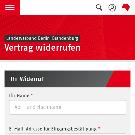
Suche auskla
zum Inhalt springen
Menü öffnen
Landesverband Berlin-Brandenburg
Vertrag widerrufen
Ihr Widerruf
Ihr Name
*
E-Mail-Adresse für Eingangsbestätigung
*