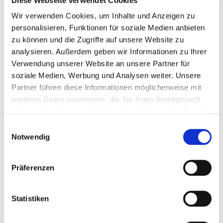
Diese Webseite verwendet Cookies
(optional)
Wir verwenden Cookies, um Inhalte und Anzeigen zu
personalisieren, Funktionen für soziale Medien anbieten
zu können und die Zugriffe auf unsere Website zu
analysieren. Außerdem geben wir Informationen zu Ihrer
Verwendung unserer Website an unsere Partner für
soziale Medien, Werbung und Analysen weiter. Unsere
Partner führen diese Informationen möglicherweise mit
weiteren Daten zusammen, die Sie ihnen bereitgestellt
haben oder die sie im Rahmen Ihrer Nutzung der Dienste
gesammelt haben.
Einwilligungsauswahl
Notwendig
Wir verarbeiten Ihre Angaben ausschließlich zur
Bearbeitung Ihrer Widerrufserklärung und zur
Präferenzen
Übermittlung der gesetzlich vorgeschriebenen
Eingangsbestätigung (Art. 6 Abs. 1 lit. b und c
Statistiken
DSGVO i. V. m. § 356a BGB). Details zu
Speicherdauer, Empfängern und Ihren Rechten