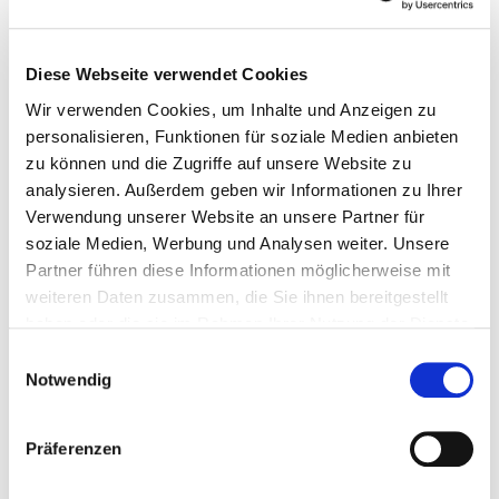
Diese Webseite verwendet Cookies
© Börsenverein LV Berlin-Brandenburg
Wir verwenden Cookies, um Inhalte und Anzeigen zu
personalisieren, Funktionen für soziale Medien anbieten
D
er Börsenverein des Deutschen Buchhandels
zu können und die Zugriffe auf unsere Website zu
Landesverband Berlin-Brandenburg e.V. ist ein
analysieren. Außerdem geben wir Informationen zu Ihrer
Zusammenschluss von 187 Buchhandlungen und 159
Verwendung unserer Website an unsere Partner für
soziale Medien, Werbung und Analysen weiter. Unsere
Buchverlagen aus den Ländern Berlin und Brandenburg.
Partner führen diese Informationen möglicherweise mit
Der Börsenverein Berlin-Brandenburg ist der führende
weiteren Daten zusammen, die Sie ihnen bereitgestellt
Fachverband in der Region und vertritt die Interessen
haben oder die sie im Rahmen Ihrer Nutzung der Dienste
seiner Mitglieder auf Landesebene mit den
gesammelt haben.
Einwilligungsauswahl
Schwerpunkten Öffentlichkeitsarbeit für das Buch,
Notwendig
Branchenmarketing, Lese- und Nachwuchsförderung.
Das Ziel, die wirtschaftlichen Interessen unserer
Präferenzen
Mitglieder zu unterstützen, geht einher mit der Aufgabe,
das Kulturgut Buch zu bewahren und zu fördern.