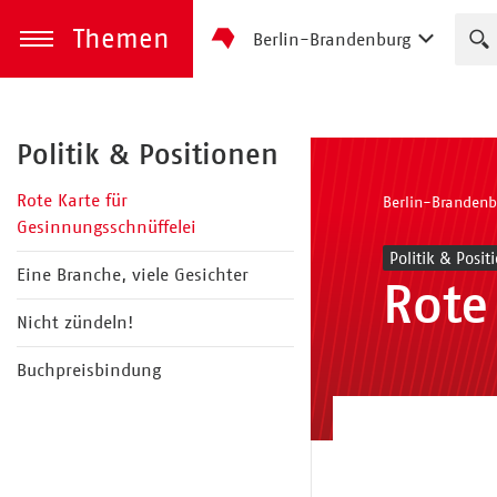
Themen
Berlin-Brandenburg
zum Inhalt springen
Menü öffnen
Politik & Positionen
Rote Karte für
Berlin-Brandenb
Gesinnungsschnüffelei
Politik & Posit
Eine Branche, viele Gesichter
Rote
Nicht zündeln!
Buchpreisbindung