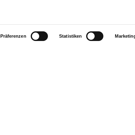
Präferenzen
Statistiken
Marketin
Hier finden S
Facebook
Insta
Kultur & Lesen
Veranstaltungen & Termine
Mitglied werden
Jobbörse