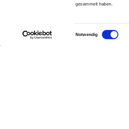
gesammelt haben.
Einwilligungsauswahl
Notwendig
Zur Startseite
Über uns
Beratung & Service
Markt & Daten
Bildung & Karriere
Arbeitgeberverband