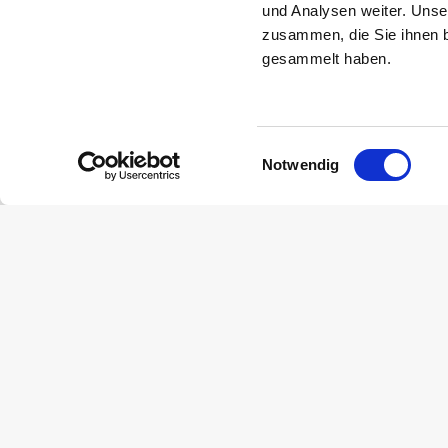
und Analysen weiter. Unse
zusammen, die Sie ihnen b
gesammelt haben.
Einwilligungsauswahl
Notwendig
Hilfe & Unterstützung
Sie haben Fragen oder 
kontaktieren.
Zum Kontakt
Impressum
Datenschu