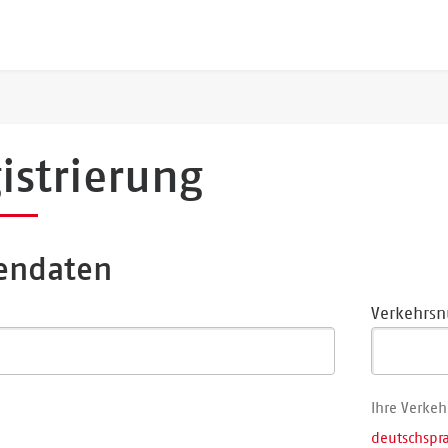
istrierung
endaten
Verkehrs
Ihre Verke
deutschspr