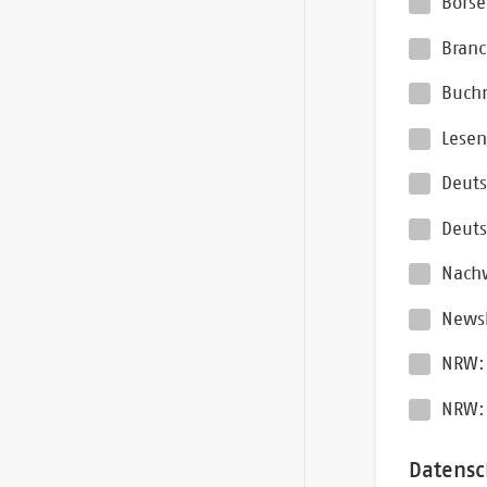
Börse
Branc
Buch
Lesen
Deuts
Deuts
Nach
Newsl
NRW: 
NRW:
Datensc