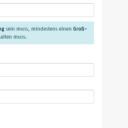
ng
Groß-
sein muss, mindestens einen
alten muss.