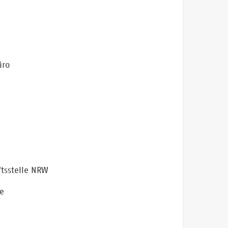
üro
tsstelle NRW
e