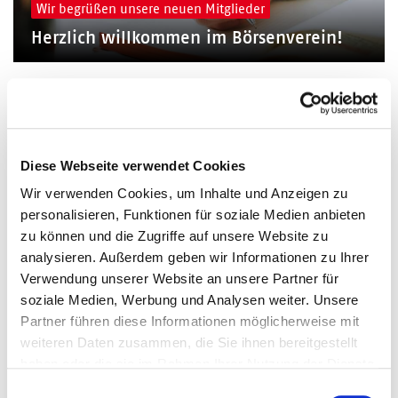
Wir begrüßen unsere neuen Mitglieder
Herzlich willkommen im Börsenverein!
© shutterstock
Diese Webseite verwendet Cookies
Wir verwenden Cookies, um Inhalte und Anzeigen zu
personalisieren, Funktionen für soziale Medien anbieten
Gründung & Nachfolge
zu können und die Zugriffe auf unsere Website zu
Die Buchhandlungsbörse
analysieren. Außerdem geben wir Informationen zu Ihrer
Verwendung unserer Website an unsere Partner für
soziale Medien, Werbung und Analysen weiter. Unsere
Partner führen diese Informationen möglicherweise mit
weiteren Daten zusammen, die Sie ihnen bereitgestellt
haben oder die sie im Rahmen Ihrer Nutzung der Dienste
gesammelt haben.
Einwilligungsauswahl