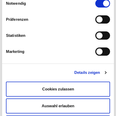
Notwendig
Gründung und Nachfolge
Präferenzen
Die Verlagsbörse
Statistiken
Veranstaltungen
Alle anzeigen
Marketing
14. September 2026
Details zeigen
Online-Regionaltreffen
How to #FBM26
Cookies zulassen
© Frankfurter Buchmesse
Auswahl erlauben
15. September 2026