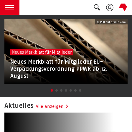
Landesverband Berlin-Brandenb
Suche auskla
zum Inhalt springen
Menü öffnen
© PPD auf pixnio.com
Neues Merkblatt für Mitglieder
Neues Merkblatt für Mitglieder EU-
Verpackungsverordnung PPWR ab 12.
August
Aktuelles
Alle anzeigen