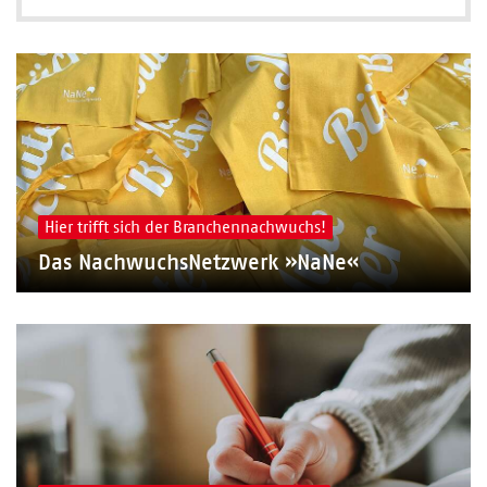
Hier trifft sich der Branchennachwuchs!
Das NachwuchsNetzwerk »NaNe«